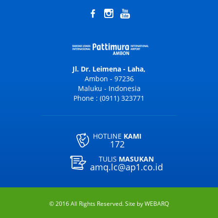
Jl. Dr. Leimena - Laha,
Ambon - 97236
Maluku - Indonesia
Phone : (0911) 323771
HOTLINE
KAMI
172
TULIS
MASUKAN
amq.lc@ap1.co.id
© 2016 All Rights Reserved. Site by
WEBARQ