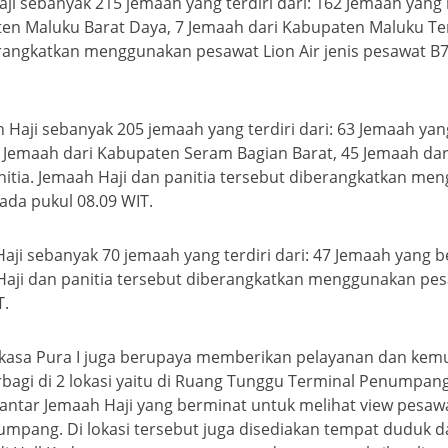
 sebanyak 215 jemaah yang terdiri dari: 162 Jemaah yang 
ten Maluku Barat Daya, 7 Jemaah dari Kabupaten Maluku Te
erangkatkan menggunakan pesawat Lion Air jenis pesawat
Haji sebanyak 205 jemaah yang terdiri dari: 63 Jemaah yan
 Jemaah dari Kabupaten Seram Bagian Barat, 45 Jemaah dar
itia. Jemaah Haji dan panitia tersebut diberangkatkan men
da pukul 08.09 WIT.
i sebanyak 70 jemaah yang terdiri dari: 47 Jemaah yang be
 Haji dan panitia tersebut diberangkatkan menggunakan pes
T.
kasa Pura I juga berupaya memberikan pelayanan dan kemu
rbagi di 2 lokasi yaitu di Ruang Tunggu Terminal Penumpa
gantar Jemaah Haji yang berminat untuk melihat view pesa
umpang. Di lokasi tersebut juga disediakan tempat duduk 