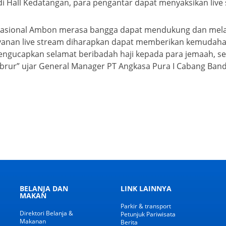
 Hall Kedatangan, para pengantar dapat menyaksikan live s
rnasional Ambon merasa bangga dapat mendukung dan mela
layanan live stream diharapkan dapat memberikan kemuda
engucapkan selamat beribadah haji kepada para jemaah, se
abrur” ujar General Manager PT Angkasa Pura I Cabang Ban
BELANJA DAN
LINK LAINNYA
MAKAN
Parkir & transport
Direktori Belanja &
Petunjuk Pariwisata
Makanan
Berita