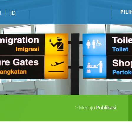
PIL
N
ID
> Menuju
Publikasi